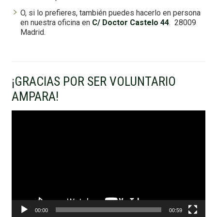
O, si lo prefieres, también puedes hacerlo en persona
en nuestra oficina en
C/ Doctor Castelo 44
. 28009
Madrid.
¡GRACIAS POR SER VOLUNTARIO
AMPARA!
Reproductor
de
vídeo
00:00
00:59